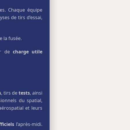
es. Chaque équipe
ses de tirs d’essai,
e la fusée.
ur de
charge utile
s
, tirs de
tests
, ainsi
onnels du spatial,
érospatial et leurs
fficiels
l’après-midi.