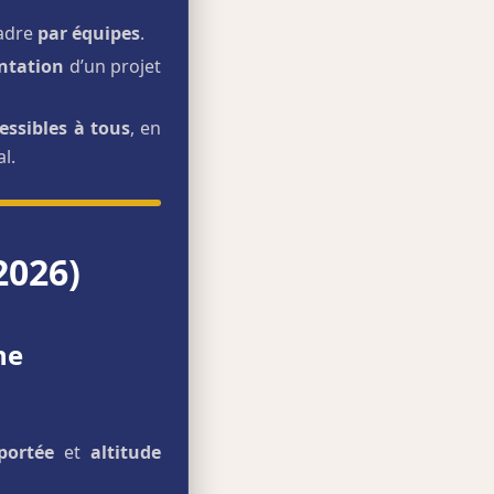
cadre
par équipes
.
ntation
d’un projet
essibles à tous
, en
l.
2026)
ne
portée
et
altitude