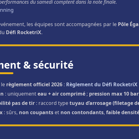
 performances du samedi comptent dans la note finale.
anning
’événement, les équipes sont accompagnées par le
Pôle Éga
 du
Défi RocketriX
.
ent & sécurité
 le
règlement officiel 2026
:
Règlement du Défi RocketriX
on
: uniquement
eau + air comprimé
;
pression max 10 bar
lité pas de tir
: raccord type
tuyau d’arrosage (filetage d
x
: sûrs,
non coupants
et
non contondants
,
faible densit