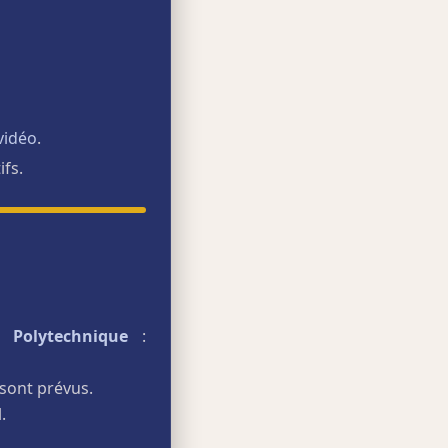
vidéo
.
ifs.
 Polytechnique
:
sont prévus.
.