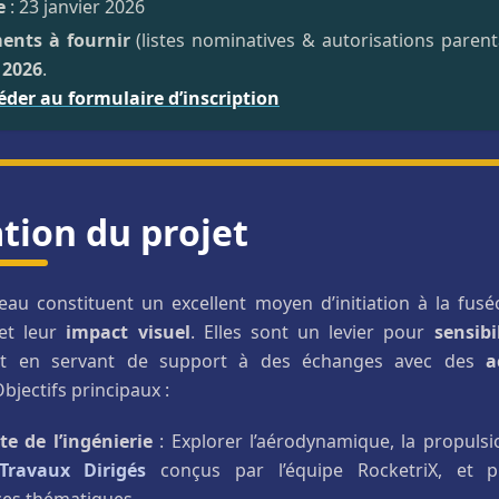
e
: 23 janvier 2026
nts à fournir
(listes nominatives & autorisations parent
 2026
.
éder au formulaire d’inscription
tion du projet
eau constituent un excellent moyen d’initiation à la fusé
t leur
impact visuel
. Elles sont un levier pour
sensibi
out en servant de support à des échanges avec des
a
Objectifs principaux :
e de l’ingénierie
: Explorer l’aérodynamique, la propuls
Travaux Dirigés
conçus par l’équipe RocketriX, et 
es thématiques.