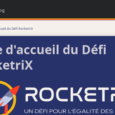
log
ueil du Défi RocketriX
 d'accueil du Défi
etriX