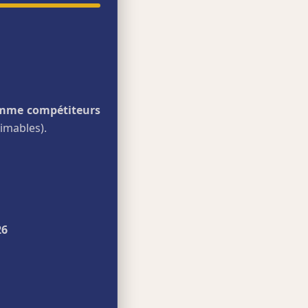
mme compétiteurs
imables).
26