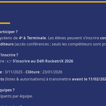
rticiper ?
 lycéens de
4ᵉ à Terminale
. Les élèves peuvent s’inscrire
co
diteurs
(accès conférences ; seuls les compétiteurs sont pr
inscrire ?
ire : 👉
S’inscrire au Défi RocketriX 2026
e
: 3/11/2025 -
Clôture
: 23/01/2026
ts
(listes & autorisations) à transmettre
avant le 11/02/20
équipes ?
cipants par équipe.