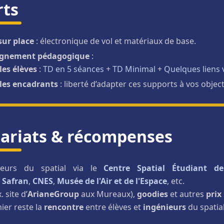
rts
sur place
: électronique de vol et matériaux de base.
gnement pédagogique
:
les élèves
:
TD en 5 séances
+
TD Minimal
+
Quelques liens 
les encadrants
: liberté d’adapter ces supports à vos object
ariats & récompenses
cteurs du spatial via le
Centre Spatial Étudiant de
,
Safran
,
CNES
,
Musée de l'Air et de l'Espace
, etc.
. site d’
ArianeGroup
aux Mureaux),
goodies
et autres
prix
mier reste la
rencontre
entre élèves et
ingénieurs
du spatial