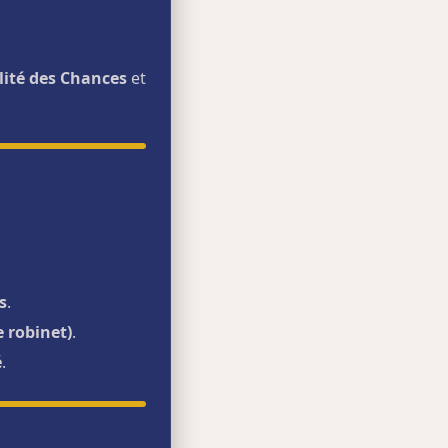
lité des Chances
et
s
.
e robinet)
.
é
.