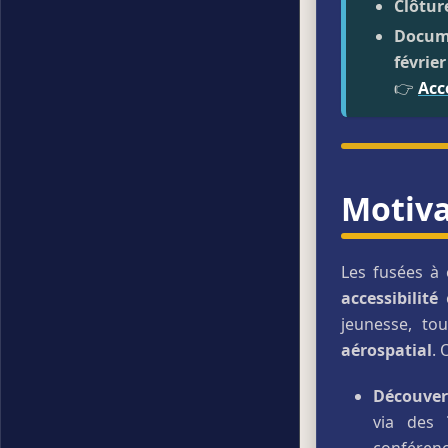
Clôtur
Docume
février
👉
Acc
Motiva
Les fusées à 
accessibilité
e
jeunesse, t
aérospatial
. 
Découvert
via des
conférenc