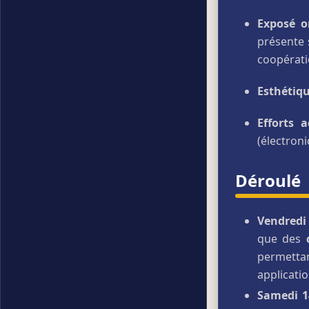
Exposé o
présente
coopérati
Esthétiq
Efforts a
(électroni
Déroulé
Vendredi 
que des
permettan
applicatio
Samedi 1