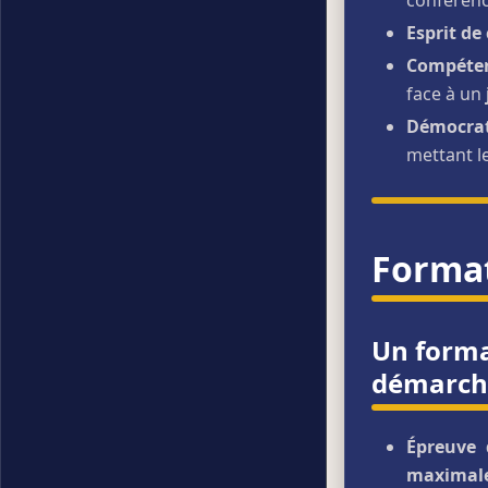
Esprit de
Compéten
face à un
Démocrat
mettant le
Format
Un forma
démarche
Épreuve 
maximal