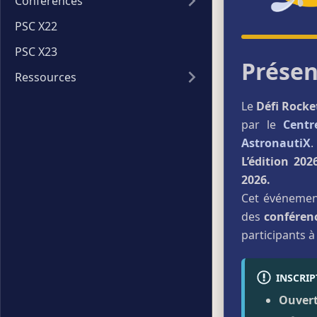
Conférences
PSC X22
PSC X23
Présen
Ressources
Le
Défi Rocke
par le
Centr
AstronautiX
.
L’édition 202
2026.
Cet événement
des
conféren
participants à
INSCRIP
Ouver