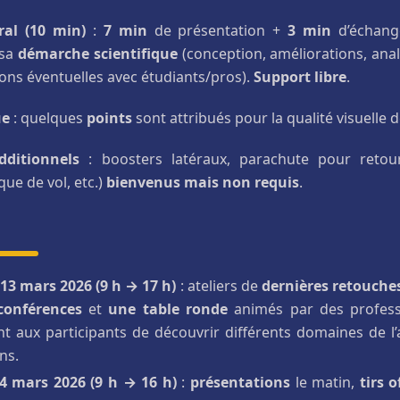
ral (10 min)
:
7 min
de présentation +
3 min
d’échang
 sa
démarche scientifique
(conception, améliorations, analy
ons éventuelles avec étudiants/pros).
Support libre
.
ue
: quelques
points
sont attribués pour la qualité visuelle d
dditionnels
: boosters latéraux, parachute pour reto
que de vol, etc.)
bienvenus mais non requis
.
13 mars 2026 (9 h → 17 h)
: ateliers de
dernières retouche
conférences
et
une table ronde
animés par des professi
t aux participants de découvrir différents domaines de l’a
ns.
4 mars 2026 (9 h → 16 h)
:
présentations
le matin,
tirs o