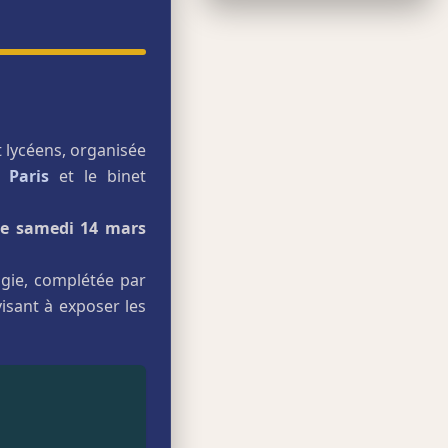
t lycéens, organisée
 Paris
et le binet
 le samedi 14 mars
ogie, complétée par
visant à exposer les