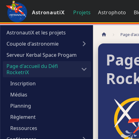
AstronautiX
Projets
Astrophoto
B
AstronautiX et les projets
Page d'acc
Coupole d'astronomie
Page
Serveur Kerbal Space Progam
Page d'accueil du Défi
Rock
RocketriX
Inscription
Médias
Planning
Règlement
Ressources