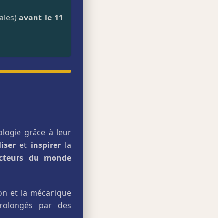
ales)
avant le 11
ologie grâce à leur
liser
et
inspirer
la
cteurs du monde
ion et la mécanique
prolongés par des