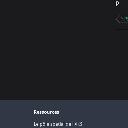
P
P
Ressources
Le pôle spatial de l'X