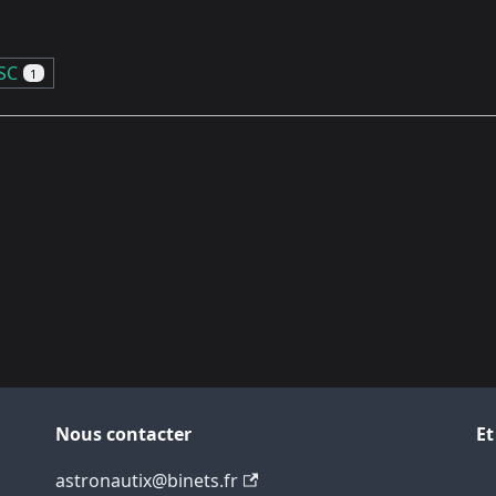
SC
1
Nous contacter
Et
astronautix@binets.fr