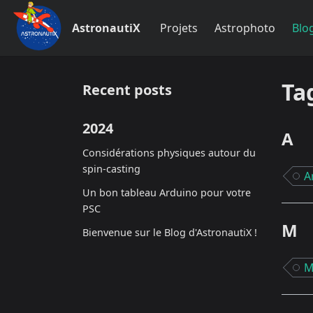
AstronautiX
Projets
Astrophoto
Blo
Ta
Recent posts
2024
A
Considérations physiques autour du
spin-casting
A
Un bon tableau Arduino pour votre
PSC
M
Bienvenue sur le Blog d'AstronautiX !
M