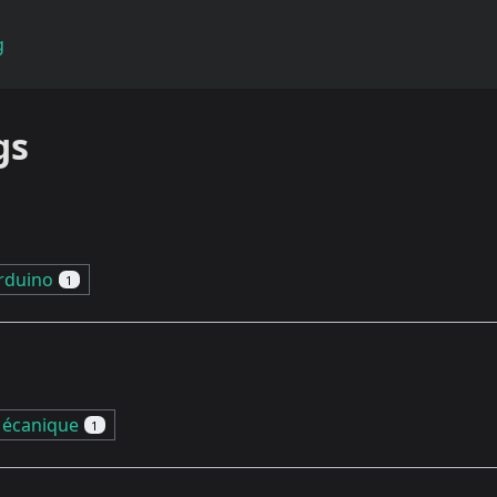
g
gs
rduino
1
écanique
1